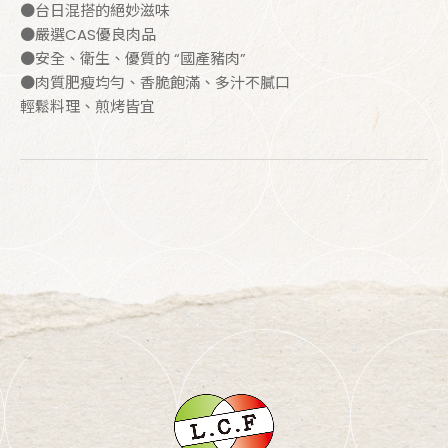
●台日混搭的絕妙滋味
●嚴選CAS優良肉品
●安全、衛生、優質的 “國產豬肉”
●肉質肥瘦均勻、香脆飽滿、多汁不膩口
輕鬆料理、煎烤皆宜