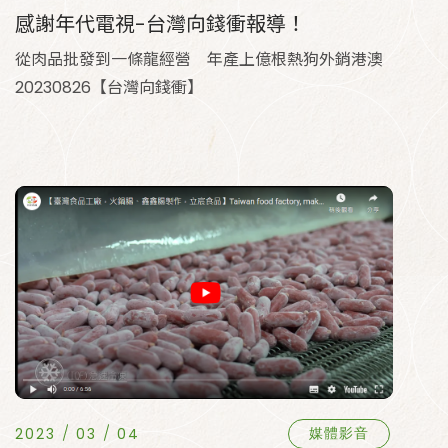
感謝年代電視-台灣向錢衝報導！
從肉品批發到一條龍經營 年產上億根熱狗外銷港澳
20230826【台灣向錢衝】
2023
03
04
媒體影音